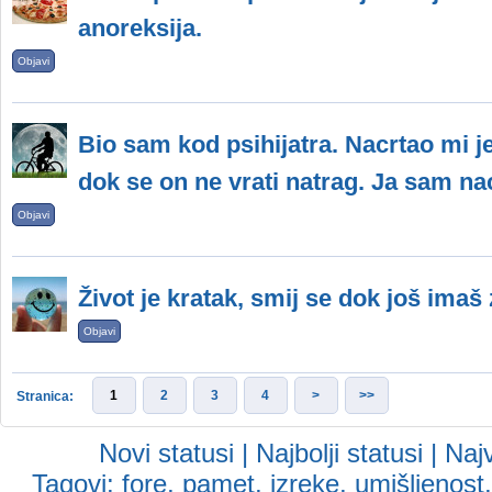
anoreksija.
Objavi
Bio sam kod psihijatra. Nacrtao mi j
dok se on ne vrati natrag. Ja sam na
Objavi
Život je kratak, smij se dok još imaš 
Objavi
1
2
3
4
>
>>
Stranica:
Novi statusi
|
Najbolji statusi
|
Najv
Tagovi:
fore
,
pamet
,
izreke
,
umišljenost