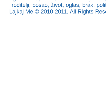
roditelji
,
posao
,
život
,
oglas
,
brak
,
poli
Lajkaj Me
© 2010-2011. All Rights Reser