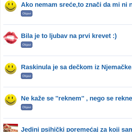
Ako nemam sreće,to znači da mi ni n
Objavi
Bila je to ljubav na prvi krevet :)
Objavi
Raskinula je sa dečkom iz Njemačke.
Objavi
Ne kaže se ''reknem'' , nego se rekne
Objavi
Jedini psihički poremećaj za koji s