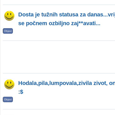
Dosta je tužnih statusa za danas...vri
se počnem ozbiljno zaј**аvati...
Objavi
Hodala,pila,lumpovala,zivila zivot,
:$
Objavi