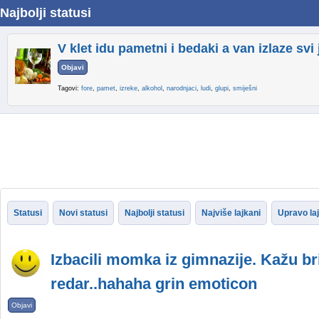
Najbolji statusi
V klet idu pametni i bedaki a van izlaze svi 
Objavi
Tagovi:
fore
,
pamet
,
izreke
,
alkohol
,
narodnjaci
,
ludi
,
glupi
,
smiješni
Statusi
Novi statusi
Najbolji statusi
Najviše lajkani
Upravo la
Izbacili momka iz gimnazije. Kažu bri
redar..hahaha grin emoticon
Objavi