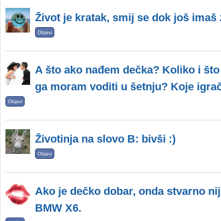
Život je kratak, smij se dok još imaš 
Objavi
A što ako nađem dečka? Koliko i što
ga moram voditi u šetnju? Koje igra
Objavi
Životinja na slovo B: bivši :)
Objavi
Ako je dečko dobar, onda stvarno nij
BMW X6.