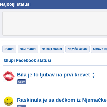
Najbolji statusi
Statusi
Novi statusi
Najbolji statusi
Najviše lajkani
Upravo la
Glupi Facebook statusi
Bila je to ljubav na prvi krevet :)
Objavi
Raskinula je sa dečkom iz Njemačke.