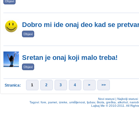
Objavi
Dobro mi ide onaj deo kad se pretva
Objavi
Sretan je onaj koji malo treba!
Objavi
1
2
3
4
>
>>
Stranica:
Novi statusi
|
Najbolji statusi
Tagovi:
fore
,
pamet
,
izreke
,
umišljenost
,
ljubav
,
škola
,
greška
,
alkohol
,
narodn
Lajkaj Me
© 2010-2011. All Rights 