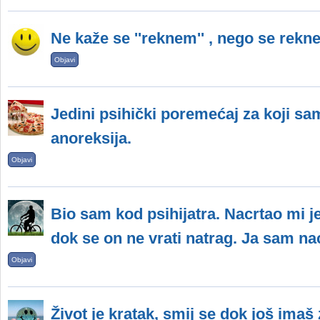
Ne kaže se ''reknem'' , nego se rekne
Objavi
Jedini psihički poremećaj za koji s
anoreksija.
Objavi
Bio sam kod psihijatra. Nacrtao mi j
dok se on ne vrati natrag. Ja sam na
Objavi
Život je kratak, smij se dok još imaš 