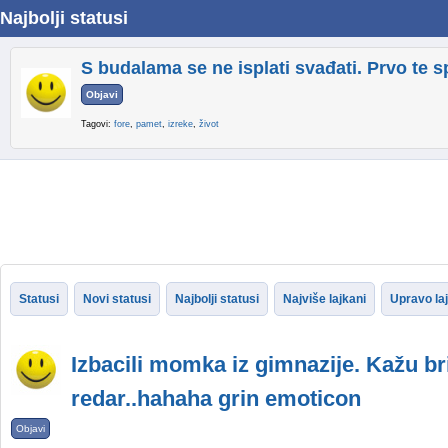
Najbolji statusi
S budalama se ne isplati svađati. Prvo te 
Objavi
Tagovi:
fore
,
pamet
,
izreke
,
život
Statusi
Novi statusi
Najbolji statusi
Najviše lajkani
Upravo la
Izbacili momka iz gimnazije. Kažu bri
redar..hahaha grin emoticon
Objavi