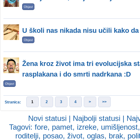
Objavi
U školi nas nikada nisu učili kako 
Objavi
Žena kroz život ima tri evolucijska st
rasplakana i do smrti nadrkana :D
Objavi
1
2
3
4
>
>>
Stranica:
Novi statusi
|
Najbolji statusi
|
Najv
Tagovi:
fore
,
pamet
,
izreke
,
umišljenost
roditelji
,
posao
,
život
,
oglas
,
brak
,
poli