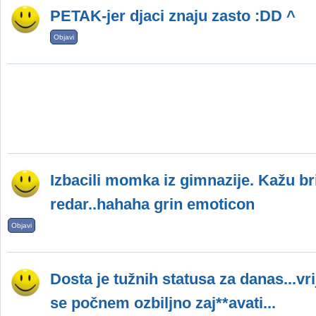
PETAK-jer djaci znaju zasto :DD ^
Objavi
Izbacili momka iz gimnazije. Kažu bri
redar..hahaha grin emoticon
Objavi
Dosta je tužnih statusa za danas...vri
se počnem ozbiljno zaј**аvati...