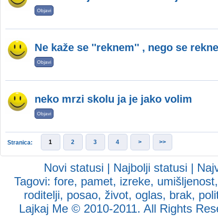
Objavi
Ne kaže se ''reknem'' , nego se rekne
Objavi
neko mrzi skolu ja je jako volim
Objavi
1
2
3
4
>
>>
Stranica:
Novi statusi
|
Najbolji statusi
|
Najv
Tagovi:
fore
,
pamet
,
izreke
,
umišljenost
roditelji
,
posao
,
život
,
oglas
,
brak
,
poli
Lajkaj Me
© 2010-2011. All Rights Reser