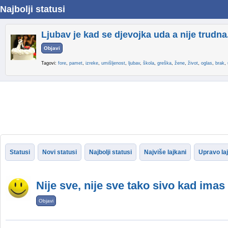
Najbolji statusi
Ljubav je kad se djevojka uda a nije trudna
Objavi
Tagovi:
fore
,
pamet
,
izreke
,
umišljenost
,
ljubav
,
škola
,
greška
,
žene
,
život
,
oglas
,
brak
,
Statusi
Novi statusi
Najbolji statusi
Najviše lajkani
Upravo la
Nije sve, nije sve tako sivo kad imas 
Objavi