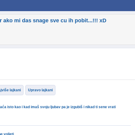
er ako mi das snage sve cu ih pobit...!!! xD
jviše lajkani
Upravo lajkani
aća isto kao i kad imaš svoju ljubav pa je izgubiš i nikad ti sene vrati
e voljeti