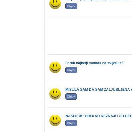
Objavi
Faruk najbolji momak na svijetu <3
Objavi
MISLILA SAM DA SAM ZALJUBLJENA A
Objavi
NAŠI DOKTORI KAD NEZNAJU OD ČEGA
Objavi