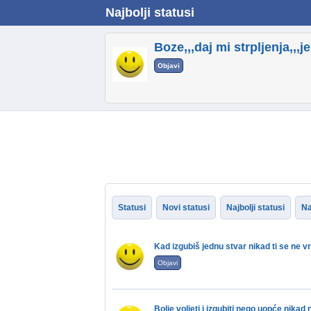
Najbolji statusi
Boze,,,daj mi strpljenja,,,j
Objavi
Statusi
Novi statusi
Najbolji statusi
Na
Kad izgubiš jednu stvar nikad ti se ne vr
Objavi
Bolje voljeti i izgubiti nego uopće nikad n