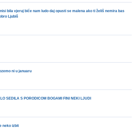
si bila vjeruj biće nam ludo daj opusti se malena ako ti želiš nemira bas
obro Ljubiš
ozemo ni u januaru
LO SEDILA S PORODICOM BOGAMI FINI NEKI LJUDI
 neko izbit