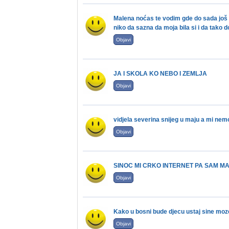
Malena noćas te vodim gde do sada još ni
niko da sazna da moja bila si i da tako d
Objavi
JA I SKOLA KO NEBO I ZEMLJA
Objavi
vidjela severina snijeg u maju a mi nem
Objavi
SINOC MI CRKO INTERNET PA SAM MA
Objavi
Kako u bosni bude djecu ustaj sine moze
Objavi