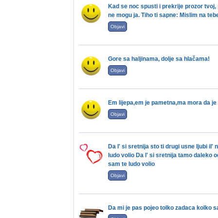
Kad se noc spusti i prekrije prozor tvoj
ne mogu ja. Tiho ti sapne: Mislim na tebe
Objavi
Gore sa haljinama, dolje sa hlačama!
Objavi
Em lijepa,em je pametna,ma mora da je 
Objavi
Da l' si sretnija sto ti drugi usne ljubi
ludo volio Da l' si sretnija tamo daleko
sam te ludo volio
Objavi
Da mi je pas pojeo tolko zadaca kolko s