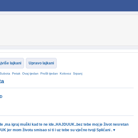
jviše lajkani
Upravo lajkani
Subota
Petak
Ovaj tjedan
Prošli tjedan
Kolovoz
Srpanj
ta
:D
e ,ma igraj muški kad te ne ide..HAJDUUK..bez tebe moj je život nesretan
 jer mom životu smisao si ti i uz tebe su vječno tvoji Splićani . ♥