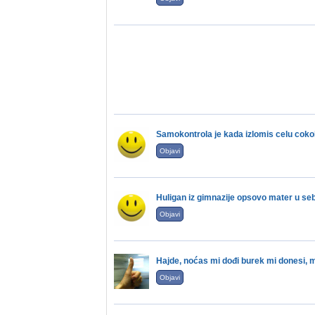
Samokontrola je kada izlomis celu coko
Objavi
Huligan iz gimnazije opsovo mater u sebi
Objavi
Hajde, noćas mi dođi burek mi donesi, m
Objavi