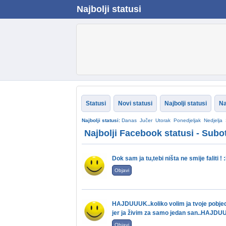
Najbolji statusi
Statusi
Novi statusi
Najbolji statusi
Na
Najbolji statusi:
Danas
Jučer
Utorak
Ponedjeljak
Nedjelja
Najbolji Facebook statusi - Subo
Dok sam ja tu,tebi ništa ne smije faliti ! 
Objavi
HAJDUUUK..koliko volim ja tvoje pobjed
jer ja živim za samo jedan san..HAJDUUUK
Objavi