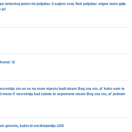
, po nebeskoj pomrcini poljubac ti saljem svoj. Nek poljubac stigne tamo gdje
 ja!
Ivana! :D
 il' nesretnija sto on se na mom mjestu budi nisam Bog zna sto, al' kako sam te
 od mene il' nesretnija kad zabole te uspomene nisam Bog zna sto, al' jednom
am govorio, kakio bi enciklopediju xDD