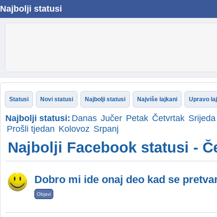
Najbolji statusi
Statusi
Novi statusi
Najbolji statusi
Najviše lajkani
Upravo la
Najbolji statusi:
Danas
Jučer
Petak
Četvrtak
Srijeda
Prošli tjedan
Kolovoz
Srpanj
Najbolji Facebook statusi - Če
Dobro mi ide onaj deo kad se pretva
Objavi