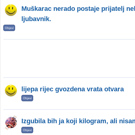
Muškarac nerado postaje prijatelj ne
ljubavnik.
Objavi
lijepa rijec gvozdena vrata otvara
Objavi
Izgubila bih ja koji kilogram, ali ni
Objavi