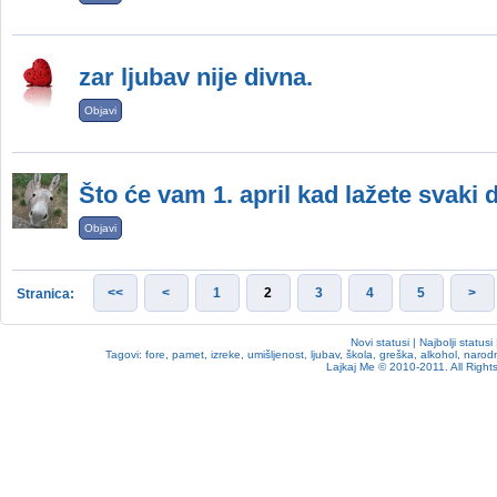
zar ljubav nije divna.
Objavi
Što će vam 1. april kad lažete svaki 
Objavi
<<
<
1
2
3
4
5
>
Stranica:
Novi statusi
|
Najbolji statusi
Tagovi:
fore
,
pamet
,
izreke
,
umišljenost
,
ljubav
,
škola
,
greška
,
alkohol
,
narodn
Lajkaj Me
© 2010-2011. All Rights 