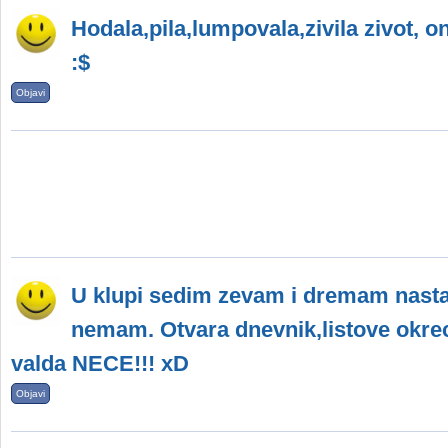
Hodala,pila,lumpovala,zivila zivot,
:$
Objavi
U klupi sedim zevam i dremam nasta
nemam. Otvara dnevnik,listove okre
valda NECE!!! xD
Objavi