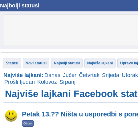
Najbolji statusi
Statusi
Novi statusi
Najbolji statusi
Najviše lajkani
Upravo la
Najviše lajkani:
Danas
Jučer
Četvrtak
Srijeda
Utorak
Prošli tjedan
Kolovoz
Srpanj
Najviše lajkani Facebook stat
Petak 13.?? Ništa u usporedbi s pon
Objavi