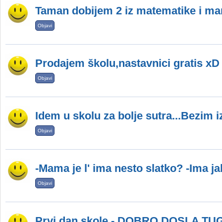
Taman dobijem 2 iz matematike i m
Objavi
Prodajem školu,nastavnici gratis xD
Objavi
Idem u skolu za bolje sutra...Bezim i
Objavi
-Mama je l' ima nesto slatko? -Ima jab
Objavi
Prvi dan skole - DOBRO DOSLA TUG