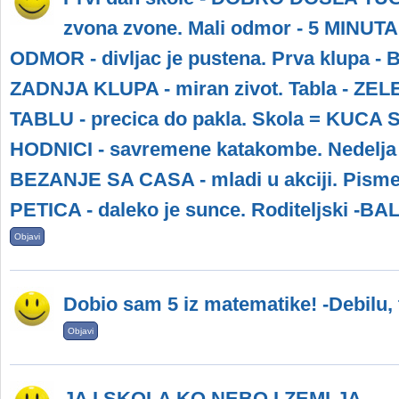
zvona zvone. Mali odmor - 5 MINUT
ODMOR - divljac je pustena. Prva klupa
ZADNJA KLUPA - miran zivot. Tabla - Z
TABLU - precica do pakla. Skola = KUCA 
HODNICI - savremene katakombe. Nedelja
BEZANJE SA CASA - mladi u akciji. Pism
PETICA - daleko je sunce. Roditeljski 
Objavi
Dobio sam 5 iz matematike! -Debilu,
Objavi
JA I SKOLA KO NEBO I ZEMLJA