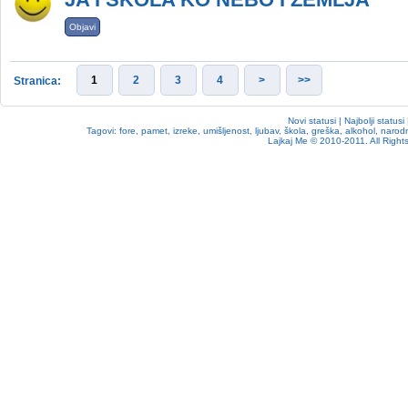
Objavi
1
2
3
4
>
>>
Stranica:
Novi statusi
|
Najbolji statusi
Tagovi:
fore
,
pamet
,
izreke
,
umišljenost
,
ljubav
,
škola
,
greška
,
alkohol
,
narodn
Lajkaj Me
© 2010-2011. All Rights 