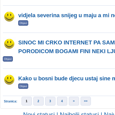
vidjela severina snijeg u maju a mi
Objavi
SINOC MI CRKO INTERNET PA SAM
PORODICOM BOGAMI FINI NEKI LJ
Objavi
Kako u bosni bude djecu ustaj sine 
Objavi
1
2
3
4
>
>>
Stranica:
Novi statusi
|
Najbolji statusi
|
Najv